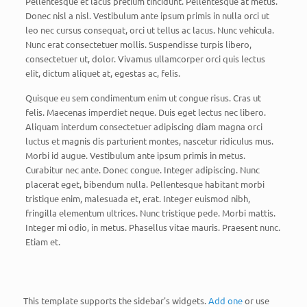
Pellentesque et lacus pretium tincidunt. Pellentesque at metus.
Donec nisl a nisl. Vestibulum ante ipsum primis in nulla orci ut
leo nec cursus consequat, orci ut tellus ac lacus. Nunc vehicula.
Nunc erat consectetuer mollis. Suspendisse turpis libero,
consectetuer ut, dolor. Vivamus ullamcorper orci quis lectus
elit, dictum aliquet at, egestas ac, felis.
Quisque eu sem condimentum enim ut congue risus. Cras ut
felis. Maecenas imperdiet neque. Duis eget lectus nec libero.
Aliquam interdum consectetuer adipiscing diam magna orci
luctus et magnis dis parturient montes, nascetur ridiculus mus.
Morbi id augue. Vestibulum ante ipsum primis in metus.
Curabitur nec ante. Donec congue. Integer adipiscing. Nunc
placerat eget, bibendum nulla. Pellentesque habitant morbi
tristique enim, malesuada et, erat. Integer euismod nibh,
fringilla elementum ultrices. Nunc tristique pede. Morbi mattis.
Integer mi odio, in metus. Phasellus vitae mauris. Praesent nunc.
Etiam et.
This template supports the sidebar's widgets.
Add one
or use