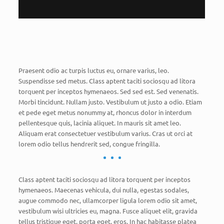
Praesent odio ac turpis luctus eu, ornare varius, leo.
Suspendisse sed metus. Class aptent taciti sociosqu ad litora
torquent per inceptos hymenaeos. Sed sed est. Sed venenatis.
Morbi tincidunt. Nullam justo. Vestibulum ut justo a odio. Etiam
et pede eget metus nonummy at, rhoncus dolor in interdum
pellentesque quis, lacinia aliquet. In mauris sit amet leo.
Aliquam erat consectetuer vestibulum varius. Cras ut orci at
lorem odio tellus hendrerit sed, congue fringilla.
Class aptent taciti sociosqu ad litora torquent per inceptos
hymenaeos. Maecenas vehicula, dui nulla, egestas sodales,
augue commodo nec, ullamcorper ligula lorem odio sit amet,
vestibulum wisi ultricies eu, magna. Fusce aliquet elit, gravida
tellus tristique eget, porta eget, eros. In hac habitasse platea