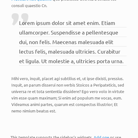
consuli quaestio Cn.
Lorem ipsum dolor sit amet enim. Etiam
ullamcorper. Suspendisse a pellentesque
dui, non felis. Maecenas malesuada elit
lectus felis, malesuada ultricies. Curabitur
et ligula. Ut molestie a, ultricies porta urna.
Mihi vero, inquit, placet agi subtilius et, ut ipse dixisti, pressius.
Inquit, an parum disserui non verbis Stoicos a Peripateticis, sed
universa re et tota sententia dissidere? Ego vero volo in virtute
vim esse quam maximam; Si enim ad populum me vocas, eum.
Videamus animi partes, quarum est conspectus illustrior; Et
nemo nimium beatus est.
This template supports the sidebar's widgets.
Add one
or use