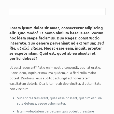
Lorem ipsum dolor sit amet, consectetur adipiscing
elit. Quo modo? Et nemo nimium beatus est.
Verum
hoc idem saepe faciamus.
Duo Reges: constructio
interrete.
Suo genere perveniant ad extremum;
Sed
ille, ut dixi, vitiose.
Negat esse eam, inquit, propter
se expetendam. Quid est, quod ab ea absolvi et
perfici debeat?
Ut pulsi recurrant? Ratio enim nostra consentit, pugnat oratio.
Plane idem, inquit, et maxima quidem, qua fieri nulla maior
potest. Diodorus, eius auditor, adiungit ad honestatem
vacuitatem doloris. Qua igitur re ab deo vincitur, si aeternitate
non vincitur?
Superiores tres erant, quae esse possent, quarum est una
sola defensa, eaque vehementer.
Istam voluptatem perpetuam quis potest praestare