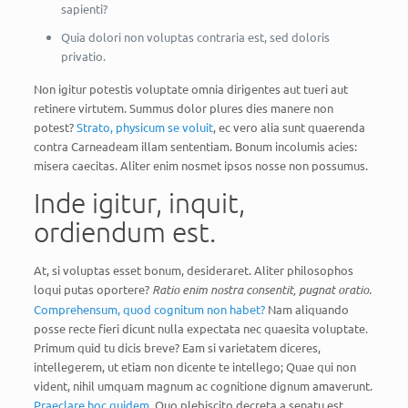
sapienti?
Quia dolori non voluptas contraria est, sed doloris
privatio.
Non igitur potestis voluptate omnia dirigentes aut tueri aut
retinere virtutem. Summus dolor plures dies manere non
potest?
Strato, physicum se voluit
, ec vero alia sunt quaerenda
contra Carneadeam illam sententiam. Bonum incolumis acies:
misera caecitas. Aliter enim nosmet ipsos nosse non possumus.
Inde igitur, inquit,
ordiendum est.
At, si voluptas esset bonum, desideraret. Aliter philosophos
loqui putas oportere?
Ratio enim nostra consentit, pugnat oratio.
Comprehensum, quod cognitum non habet?
Nam aliquando
posse recte fieri dicunt nulla expectata nec quaesita voluptate.
Primum quid tu dicis breve? Eam si varietatem diceres,
intellegerem, ut etiam non dicente te intellego; Quae qui non
vident, nihil umquam magnum ac cognitione dignum amaverunt.
Praeclare hoc quidem.
Quo plebiscito decreta a senatu est